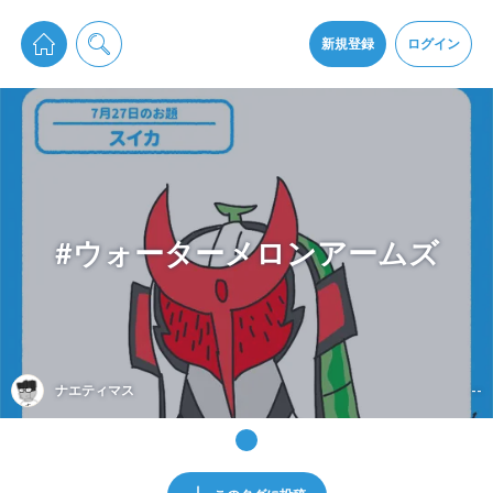
pixiv Sketchは2024年5月28日付で
プライパシーポリシー
を改定しました。
通知を受け取るにはここをクリックします
改訂履歴
新規登録
ログイン
同意
pixiv Sketchアプリでさらに快適に！
アプリをインストール
#ウォーターメロンアームズ
ナエティマス
--