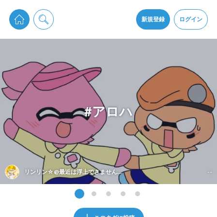
pixiv Sketchは2024年5月28日付で
プライパシーポリシー
を改定しました。
通知を受け取るにはここをクリックします
改訂履歴
新規登録
ログイン
同意
pixiv Sketchアプリでさらに快適に！
アプリをインストール
#アロハ
リンリン☆@最近は浮上できません…
--