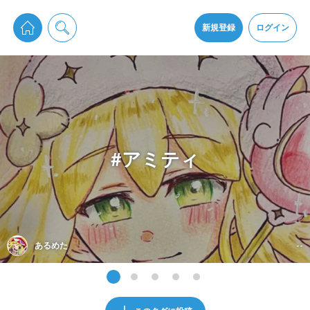
pixiv Sketchは2024年5月28日付で
プライパシーポリシー
を改定しました。
通知を受け取るにはここをクリックします
改訂履歴
新規登録
ログイン
同意
pixiv Sketchアプリでさらに快適に！
アプリをインストール
#アミティ
あるめた
--