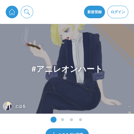
pixiv Sketchは2024年5月28日付で
プライパシーポリシー
を改定しました。
通知を受け取るにはここをクリックします
改訂履歴
新規登録
ログイン
同意
pixiv Sketchアプリでさらに快適に！
アプリをインストール
#アニレオンハート
とはる
--