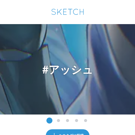
通知を受け取るにはここをクリックします
Sketchは2024年5月28日付で
プライパシーポリシー
を改定しました。
改訂履歴
pixiv Sketchアプリでさらに快適に！
アプリで開く
アプリをインストール
#アッシュ