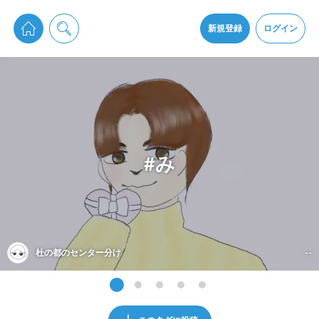
pixiv Sketchは2024年5月28日付で
プライパシーポリシー
を改定しました。
通知を受け取るにはここをクリックします
改訂履歴
新規登録
ログイン
同意
pixiv Sketchアプリでさらに快適に！
アプリをインストール
#み
杜の都のセンター分け
--