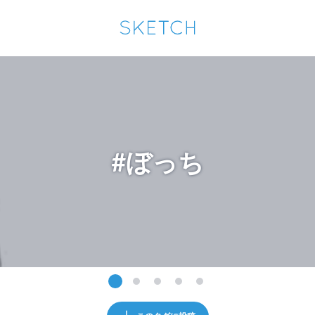
通知を受け取るにはここをクリックします
Sketchは2024年5月28日付で
プライパシーポリシー
を改定しました。
改訂履歴
pixiv Sketchアプリでさらに快適に！
アプリで開く
アプリをインストール
#ぼっち