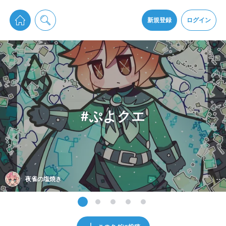
pixiv Sketchは2024年5月28日付で
プライパシーポリシー
を改定しました。
通知を受け取るにはここをクリックします
改訂履歴
新規登録
ログイン
同意
pixiv Sketchアプリでさらに快適に！
アプリをインストール
#ぷよクエ
夜雀の塩焼き
--