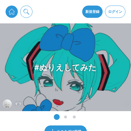
pixiv Sketchは2024年5月28日付で
プライパシーポリシー
を改定しました。
通知を受け取るにはここをクリックします
改訂履歴
新規登録
ログイン
同意
pixiv Sketchアプリでさらに快適に！
アプリをインストール
#ぬりえしてみた
ギラ
--