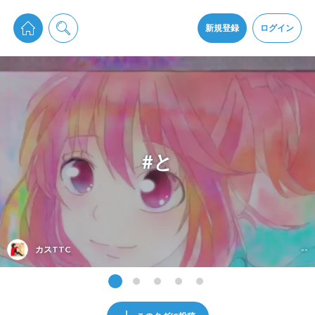
pixiv Sketchは2024年5月28日付で
プライパシーポリシー
を改定しました。
通知を受け取るにはここをクリックします
改訂履歴
新規登録
ログイン
同意
pixiv Sketchアプリでさらに快適に！
アプリをインストール
#と
カスTTC
--