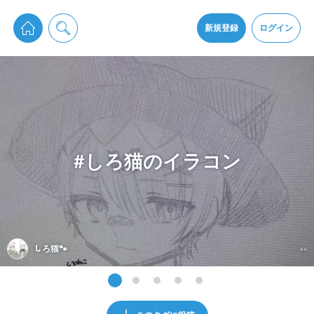
pixiv Sketchは2024年5月28日付で
プライパシーポリシー
を改定しました。
通知を受け取るにはここをクリックします
改訂履歴
新規登録
ログイン
同意
pixiv Sketchアプリでさらに快適に！
アプリをインストール
#しろ猫のイラコン
ᒐ ろ猫🐾
--