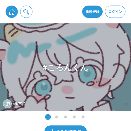
pixiv Sketchは2024年5月28日付で
プライパシーポリシー
を改定しました。
通知を受け取るにはここをクリックします
改訂履歴
新規登録
ログイン
同意
pixiv Sketchアプリでさらに快適に！
アプリをインストール
#ころんくん
幽宙゛
--