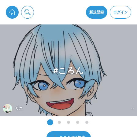
pixiv Sketchは2024年5月28日付で
プライパシーポリシー
を改定しました。
通知を受け取るにはここをクリックします
改訂履歴
新規登録
ログイン
同意
pixiv Sketchアプリでさらに快適に！
アプリをインストール
#ころん
リス
--