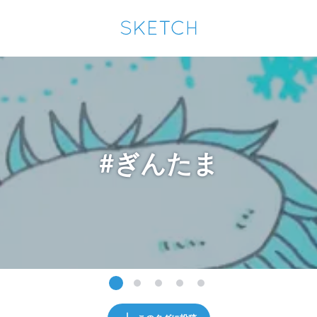
通知を受け取るにはここをクリックします
Sketchは2024年5月28日付で
プライパシーポリシー
を改定しました。
改訂履歴
pixiv Sketchアプリでさらに快適に！
アプリで開く
アプリをインストール
#ぎんたま