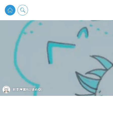
pixiv 
析澪(❤️腐向け多め😋)