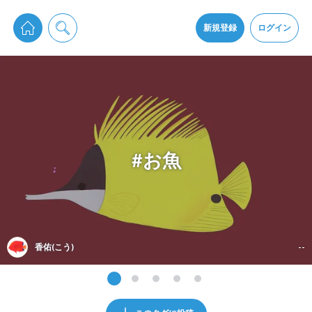
pixiv Sketchは2024年5月28日付で
プライパシーポリシー
を改定しました。
通知を受け取るにはここをクリックします
改訂履歴
新規登録
ログイン
同意
pixiv Sketchアプリでさらに快適に！
アプリをインストール
#お魚
香佑(こう)
--