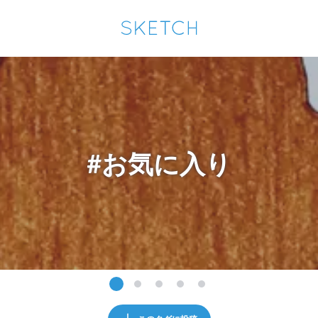
通知を受け取るにはここをクリックします
Sketchは2024年5月28日付で
プライパシーポリシー
を改定しました。
改訂履歴
pixiv Sketchアプリでさらに快適に！
アプリで開く
アプリをインストール
#お気に入り