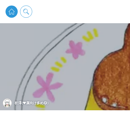
pixiv 
析澪(❤️腐向け多め😋)