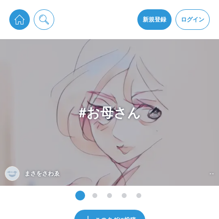
pixiv Sketchは2024年5月28日付で
プライパシーポリシー
を改定しました。
通知を受け取るにはここをクリックします
改訂履歴
新規登録
ログイン
同意
pixiv Sketchアプリでさらに快適に！
アプリをインストール
#お母さん
まさをさわゑ
--