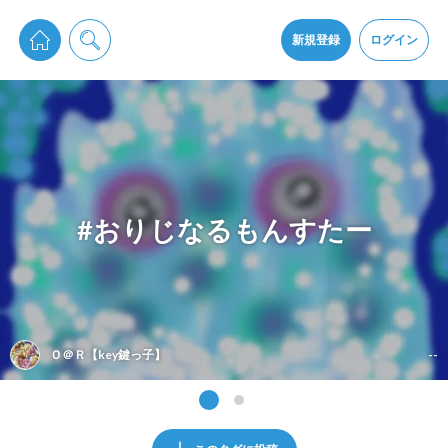
pixiv Sketchは2024年5月28日付で
プライパシーポリシー
を改定しました。
通知を受け取るにはここをクリックします
改訂履歴
新規登録
ログイン
同意
pixiv Sketchアプリでさらに快適に！
アプリをインストール
#おりじなるもんすたー
Ｏ＠Ｒ【key鍵っ子】
--