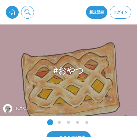
pixiv Sketchは2024年5月28日付で
プライパシーポリシー
を改定しました。
通知を受け取るにはここをクリックします
改訂履歴
新規登録
ログイン
同意
pixiv Sketchアプリでさらに快適に！
アプリをインストール
#おやつ
おこな。
--