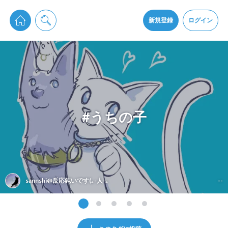
pixiv Sketchは2024年5月28日付で
プライパシーポリシー
を改定しました。
通知を受け取るにはここをクリックします
改訂履歴
新規登録
ログイン
同意
pixiv Sketchアプリでさらに快適に！
アプリをインストール
#うちの子
sannshi@反応鈍いです(｡-人-｡
--