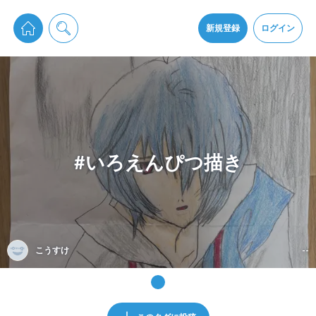
pixiv Sketchは2024年5月28日付で
プライパシーポリシー
を改定しました。
通知を受け取るにはここをクリックします
改訂履歴
新規登録
ログイン
同意
pixiv Sketchアプリでさらに快適に！
アプリをインストール
#いろえんぴつ描き
こうすけ
--