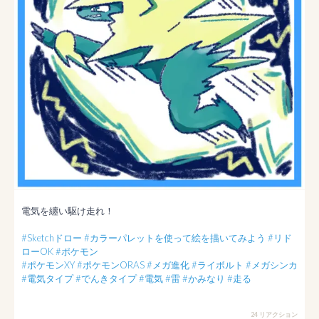
電気を纏い駆け走れ！

#Sketchドロー
#カラーパレットを使って絵を描いてみよう
#リド
ローOK
#ポケモン
#ポケモンXY
#ポケモンORAS
#メガ進化
#ライボルト
#メガシンカ
#電気タイプ
#でんきタイプ
#電気
#雷
#かみなり
#走る
24 リアクション