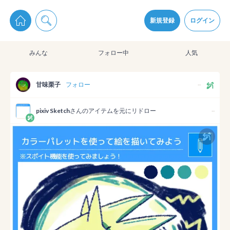
pixiv Sketchは2024年5月28日付で
プライパシーポリシー
を改定しました。
通知を受け取るにはここをクリックします
改訂履歴
新規登録
ログイン
同意
みんな
フォロー中
人気
pixiv Sketchアプリでさらに快適に！
アプリをインストール
甘味栗子
フォロー
--
pixiv Sketch
さんのアイテムを元にリドロー
--