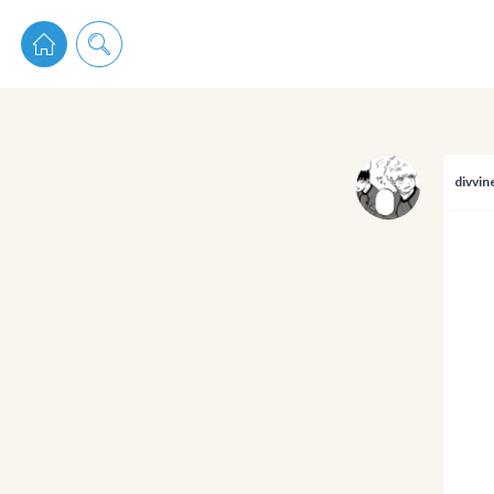
pixiv 
divvin