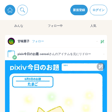
pixiv Sketchは2024年5月28日付で
プライパシーポリシー
を改定しました。
通知を受け取るにはここをクリックします
改訂履歴
新規登録
ログイン
同意
みんな
フォロー中
人気
pixiv Sketchアプリでさらに快適に！
アプリをインストール
甘味栗子
フォロー
--
pixiv今日のお題-sensei
さんのアイテムを元にリドロー
--