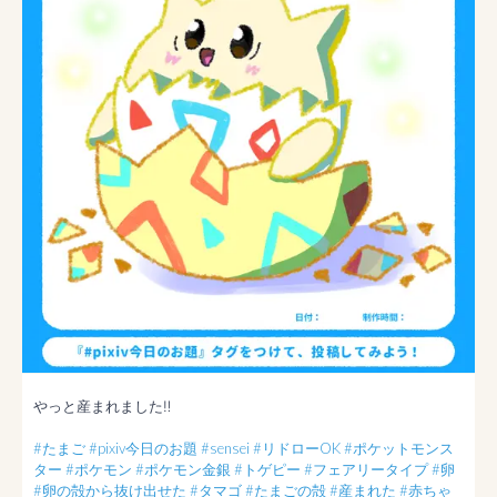
やっと産まれました‼︎

#たまご
#pixiv今日のお題
#sensei
#リドローOK
#ポケットモンス
ター
#ポケモン
#ポケモン金銀
#トゲピー
#フェアリータイプ
#卵
#卵の殻から抜け出せた
#タマゴ
#たまごの殻
#産まれた
#赤ちゃ