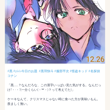
#黒
#pixiv今日のお題
#黒羽快斗
#服部平次
#怪盗キッド
#名探偵
コナン
「黒……？なんだろな、この漢字いっぱい見た気がする。なんだっ
け?・-・?(一分くらい(・‎‎ࠔ・)？って考えてた)」

ケーキなんて、クリスマスじゃない時に食べた方が美味いもん。
羨ましく無い。
