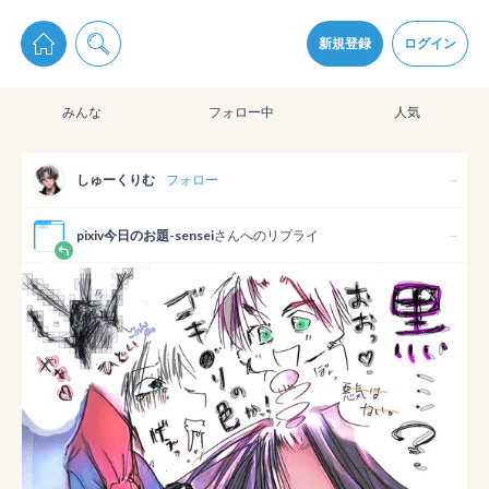
pixiv Sketchは2024年5月28日付で
プライパシーポリシー
を改定しました。
通知を受け取るにはここをクリックします
改訂履歴
新規登録
ログイン
同意
みんな
フォロー中
人気
pixiv Sketchアプリでさらに快適に！
アプリをインストール
しゅーくりむ‎
フォロー
--
pixiv今日のお題-sensei
さんへのリプライ
--