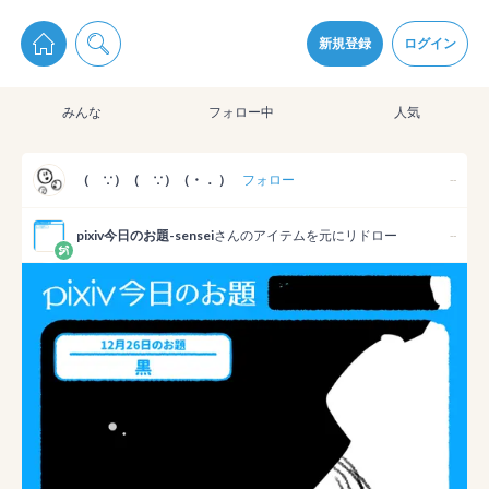
pixiv Sketchは2024年5月28日付で
プライパシーポリシー
を改定しました。
通知を受け取るにはここをクリックします
改訂履歴
新規登録
ログイン
同意
みんな
フォロー中
人気
pixiv Sketchアプリでさらに快適に！
アプリをインストール
（ ∵）（ ∵）（・． ）
フォロー
--
pixiv今日のお題-sensei
さんのアイテムを元にリドロー
--