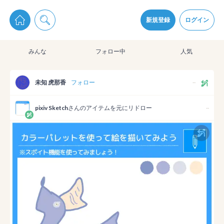
pixiv Sketchは2024年5月28日付で
プライパシーポリシー
を改定しました。
通知を受け取るにはここをクリックします
改訂履歴
新規登録
ログイン
同意
みんな
フォロー中
人気
pixiv Sketchアプリでさらに快適に！
アプリをインストール
未知 虎那香
フォロー
--
pixiv Sketch
さんのアイテムを元にリドロー
--