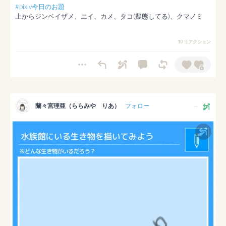
#pixiv今日のお題
上からジンベイザメ、エイ、カメ、タコ(擬態してる)、クマノミ 
10 リアクション
蘭々宮理亜（ららみや りあ）
フォロー
--