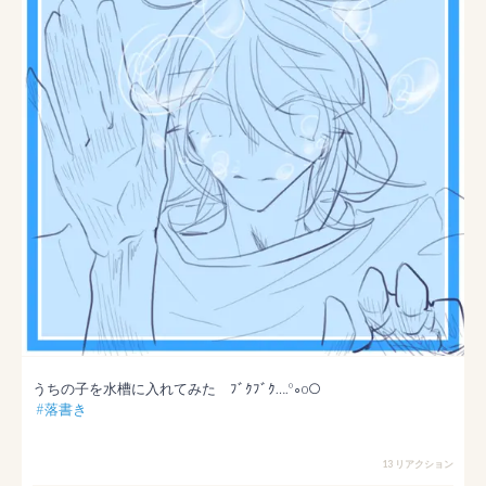
うちの子を水槽に入れてみた　ﾌﾞｸﾌﾞｸ….º∘o○

#落書き
13 リアクション