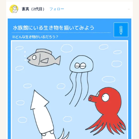
蒼真（2代目）
フォロー
--