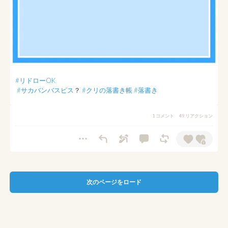
#リドローOK
#サカバンバスピス
？ 
#クリの落書き帳
#落書き
1 コメント
49 リアクション
次のページをロード