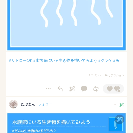
#リドローOK
#水族館にいる生き物を描いてみよう
#クラゲ
#魚
2 コメント
24 リアクション
だぶまん
フォロー
--