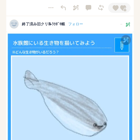
終了済み旧クリ📝ﾗｸｶﾞｷ帳
フォロー
--