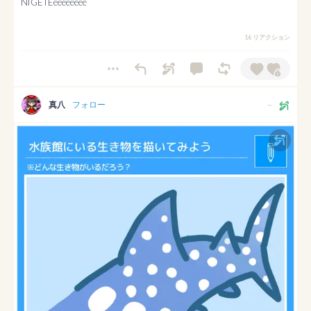
NIGETEeeeeeeee
16 リアクション
真八
フォロー
--