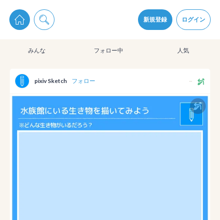
pixiv Sketchは2024年5月28日付で
プライパシーポリシー
を改定しました。
通知を受け取るにはここをクリックします
改訂履歴
新規登録
ログイン
同意
みんな
フォロー中
人気
pixiv Sketchアプリでさらに快適に！
アプリをインストール
pixiv Sketch
フォロー
--