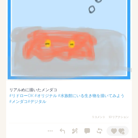
#リドローOK
#オリジナル
#水族館にいる生き物を描いてみよう
#メンダコ
#デジタル
1 コメント
13 リアクション