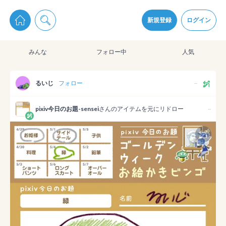
pixiv Sketchは2024年5月28日付で
プライパシーポリシー
を改定しました。
通知を受け取るにはここをクリックします
改訂履歴
新規登録
ログイン
同意
みんな
フォロー中
人気
pixiv Sketchアプリでさらに快適に！
アプリをインストール
るいじ
フォロー
--
pixiv今日のお題-sensei
さんのアイテムを元にリドロー
--