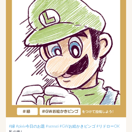
#緑
#pixiv今日のお題
#sensei
#GWお絵かきビンゴ
#リドローOK
私の推し