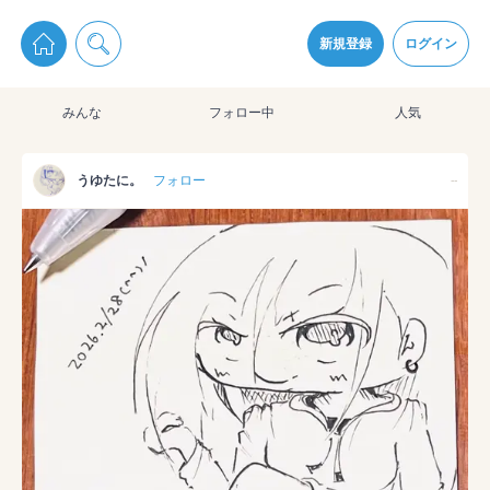
pixiv Sketchは2024年5月28日付で
プライパシーポリシー
を改定しました。
通知を受け取るにはここをクリックします
改訂履歴
新規登録
ログイン
同意
みんな
フォロー中
人気
pixiv Sketchアプリでさらに快適に！
アプリをインストール
うゆたに。
フォロー
--