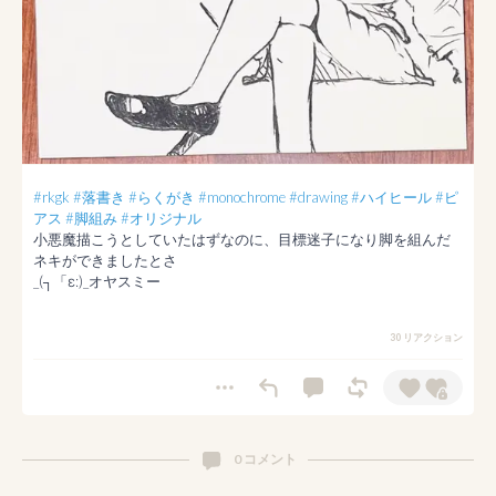
#rkgk
#落書き
#らくがき
#monochrome
#drawing
#ハイヒール
#ピ
アス
#脚組み
#オリジナル
小悪魔描こうとしていたはずなのに、目標迷子になり脚を組んだ
ネキができましたとさ

_(┐「ε:)_オヤスミー
30 リアクション
0 コメント