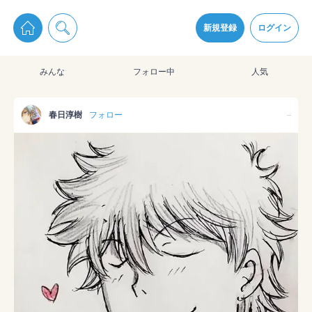
pixiv Sketchは2024年5月28日付で
プライパシーポリシー
を改定しました。
通知を受け取るにはここをクリックします
改訂履歴
新規登録
ログイン
同意
みんな
フォロー中
人気
pixiv Sketchアプリでさらに快適に！
アプリをインストール
春日淳樹
フォロー
--