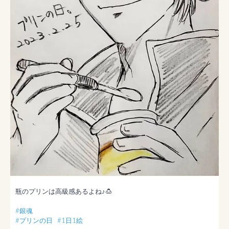
瓶のプリンは高級感あるよね♪🍮

#銀魂
#プリンの日
#1日1絵