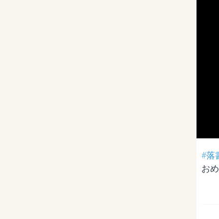
#落
おめ