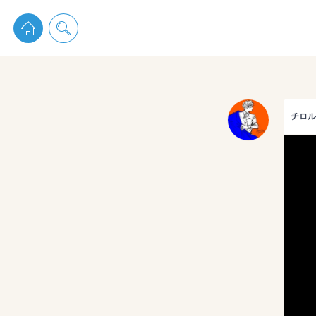
pixiv 
チロル