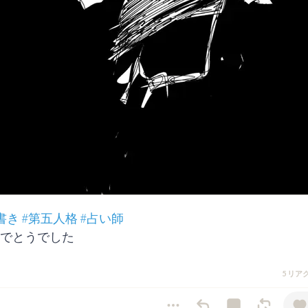
書き
#第五人格
#占い師
でとうでした
5 リア