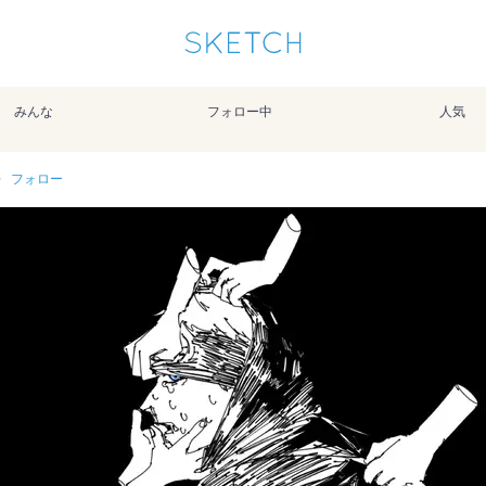
通知を受け取るにはここをクリックします
Sketchは2024年5月28日付で
プライパシーポリシー
を改定しました。
改訂履歴
みんな
フォロー中
人気
pixiv Sketchアプリでさらに快適に！
アプリで開く
アプリをインストール
フォロー