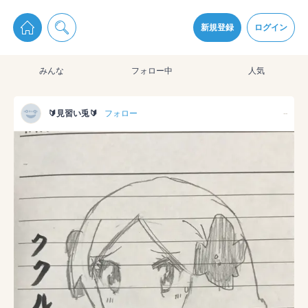
pixiv Sketchは2024年5月28日付で
プライパシーポリシー
を改定しました。
通知を受け取るにはここをクリックします
改訂履歴
新規登録
ログイン
同意
みんな
フォロー中
人気
pixiv Sketchアプリでさらに快適に！
アプリをインストール
🔰見習い兎🔰
フォロー
--