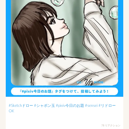
#Sketchドロー
#シャボン玉
#pixiv今日のお題
#sensei
#リドロー
OK
78 リアクション