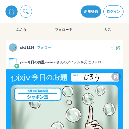
pixiv Sketchは2024年5月28日付で
プライパシーポリシー
を改定しました。
通知を受け取るにはここをクリックします
改訂履歴
新規登録
ログイン
同意
みんな
フォロー中
人気
pixiv Sketchアプリでさらに快適に！
アプリをインストール
pict1224
フォロー
--
pixiv今日のお題-sensei
さんのアイテムを元にリドロー
--