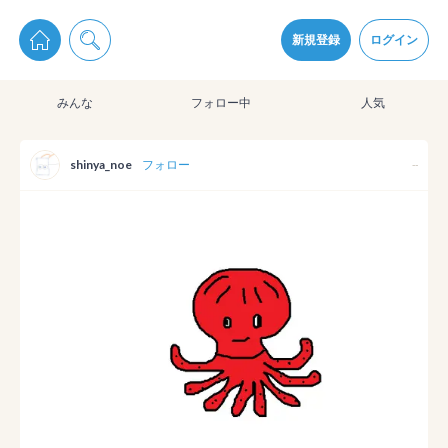
pixiv Sketchは2024年5月28日付で
プライパシーポリシー
を改定しました。
通知を受け取るにはここをクリックします
改訂履歴
新規登録
ログイン
同意
みんな
フォロー中
人気
pixiv Sketchアプリでさらに快適に！
アプリをインストール
shinya_noe
フォロー
--