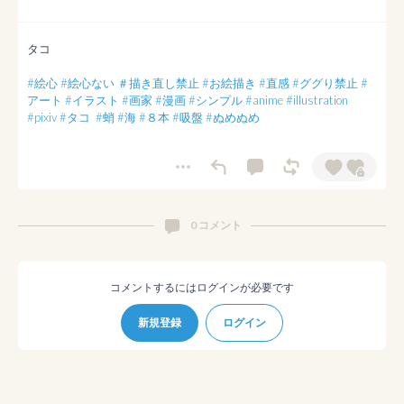
タコ

#絵心
#絵心ない
＃描き直し禁止
#お絵描き
#直感
#ググり禁止
#
アート
#イラスト
#画家
#漫画
#シンプル
#anime
#illustration
#pixiv
#タコ
#蛸
#海
#８本
#吸盤
#ぬめぬめ
0 コメント
コメントするにはログインが必要です
新規登録
ログイン