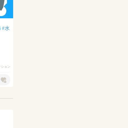
i
#水
アクション