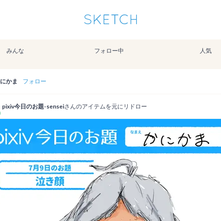
通知を受け取るにはここをクリックします
Sketchは2024年5月28日付で
プライパシーポリシー
を改定しました。
改訂履歴
みんな
フォロー中
人気
pixiv Sketchアプリでさらに快適に！
アプリで開く
アプリをインストール
にかま
フォロー
pixiv今日のお題-sensei
さんのアイテムを元にリドロー