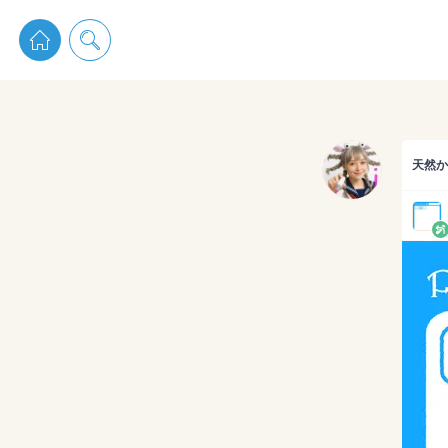
pixiv 
天然か