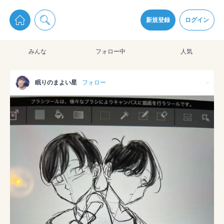
pixiv Sketchは2024年5月28日付で
プライパシーポリシー
を改定しました。
通知を受け取るにはここをクリックします
改訂履歴
新規登録
ログイン
同意
みんな
フォロー中
人気
pixiv Sketchアプリでさらに快適に！
アプリをインストール
眠りのまよい星
フォロー
--