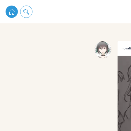
pixiv 
mor