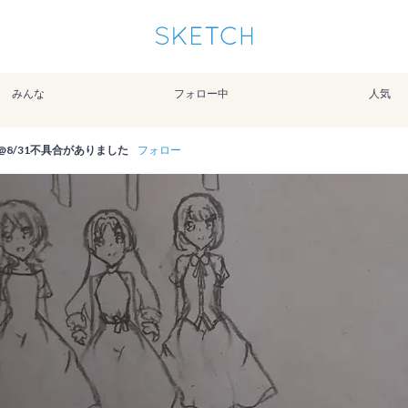
通知を受け取るにはここをクリックします
Sketchは2024年5月28日付で
プライパシーポリシー
を改定しました。
改訂履歴
みんな
フォロー中
人気
pixiv Sketchアプリでさらに快適に！
アプリで開く
アプリをインストール
al@8/31不具合がありました
フォロー