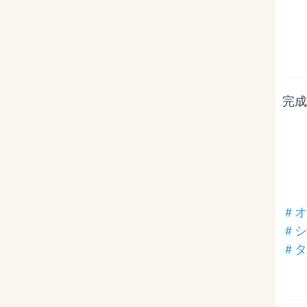
完成
＃オ
＃シ
＃タ