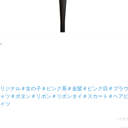
。

リジナル
＃女の子
＃ピンク系
＃金髪
＃ピンク目
＃ブラ
ャツ
＃ボタン
＃リボン
＃リボンタイ
＃スカート
＃ヘア
イツ
7 リア