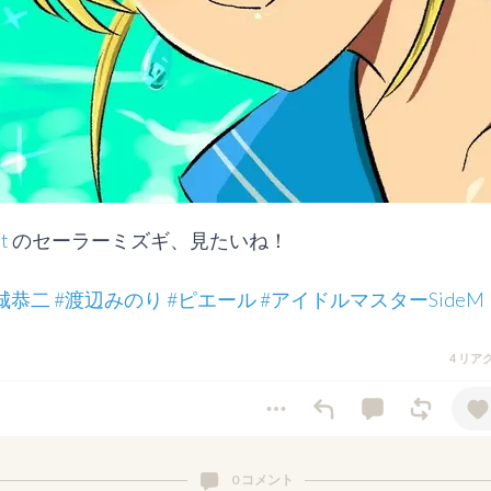
t
 のセーラーミズギ、見たいね！

城恭二
#渡辺みのり
#ピエール
#アイドルマスターSideM
4 リア
0 コメント