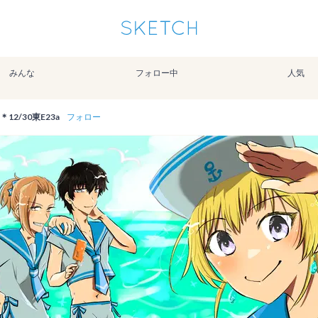
通知を受け取るにはここをクリックします
Sketchは2024年5月28日付で
プライパシーポリシー
を改定しました。
改訂履歴
みんな
フォロー中
人気
pixiv Sketchアプリでさらに快適に！
アプリで開く
アプリをインストール
12/30東E23a
フォロー