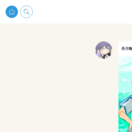
pixiv 
長月鞠＊