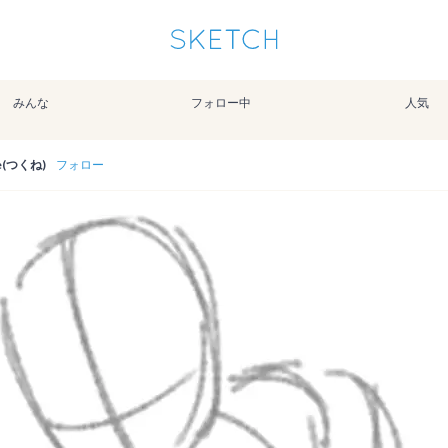
通知を受け取るにはここをクリックします
Sketchは2024年5月28日付で
プライパシーポリシー
を改定しました。
改訂履歴
みんな
フォロー中
人気
pixiv Sketchアプリでさらに快適に！
アプリで開く
アプリをインストール
e(つくね)
フォロー