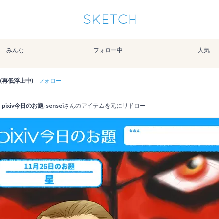
通知を受け取るにはここをクリックします
Sketchは2024年5月28日付で
プライパシーポリシー
を改定しました。
改訂履歴
みんな
フォロー中
人気
pixiv Sketchアプリでさらに快適に！
アプリで開く
アプリをインストール
(再低浮上中)
フォロー
pixiv今日のお題-sensei
さんのアイテムを元にリドロー