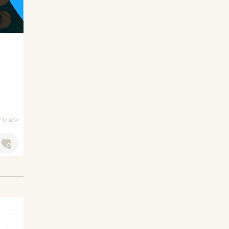
クション
--