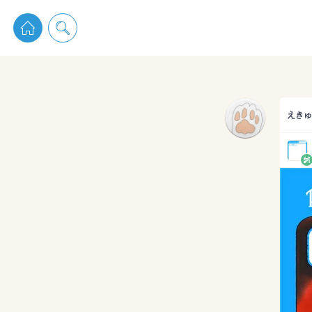
pixiv 
えきゅ