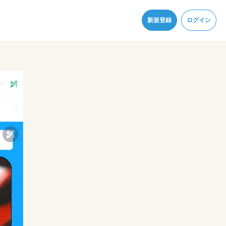
同意
新規登録
ログイン
--
--