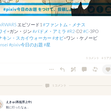
ARWARS
 エピソード1 
#ファントム・メナス
ワイ
=ガン・ジン 
#パドメ・アミラ
#R2
-D2 
#C
ナキン・スカイウォーカー
#オビ
=ワン・ケノービ

nsei
#pixiv今日のお題
#星
1 コメント
6 リア
1 コメント
えきゅ(再低浮上中)
観に行ったなぁ…