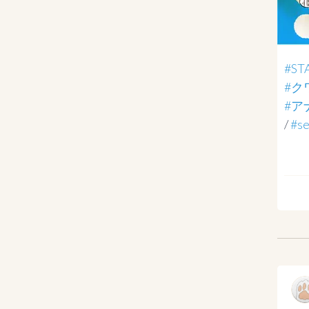
#ST
#ク
#ア
/ 
#se