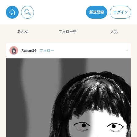
pixiv Sketchは2024年5月28日付で
プライパシーポリシー
を改定しました。
通知を受け取るにはここをクリックします
改訂履歴
新規登録
ログイン
同意
みんな
フォロー中
人気
pixiv Sketchアプリでさらに快適に！
アプリをインストール
Rairan24
フォロー
--