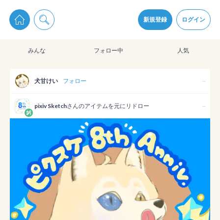
pixiv Sketchは2024年5月28日付で
プライパシーポリシー
を改定しました。
通知を受け取るにはここをクリックします
改訂履歴
新規登録
ログイン
同意
みんな
フォロー中
人気
pixiv Sketchアプリでさらに快適に！
アプリをインストール
犬甘けい
フォロー
--
pixiv Sketch
さんのアイテムを元にリドロー
--