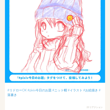
#リドローOK
#pixiv今日のお題
#ニット帽
#イラスト
#お絵描き
#
落書き
23 リアクション