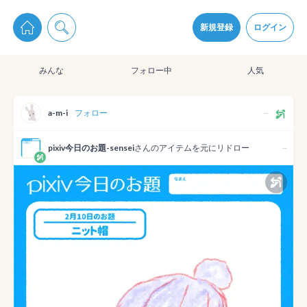
pixiv Sketchは2024年5月28日付で
プライパシーポリシー
を改定しました。
通知を受け取るにはここをクリックします
改訂履歴
新規登録
ログイン
同意
みんな
フォロー中
人気
pixiv Sketchアプリでさらに快適に！
アプリをインストール
a-m-i
フォロー
--
pixiv今日のお題-sensei
さんのアイテムを元にリドロー
--