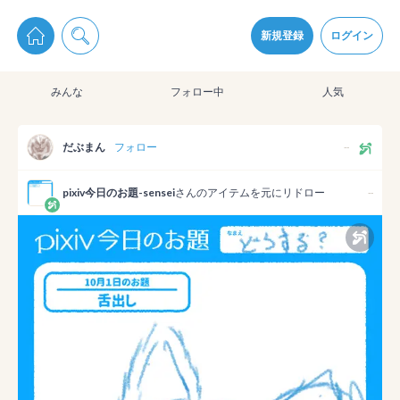
pixiv Sketchは2024年5月28日付で
プライパシーポリシー
を改定しました。
通知を受け取るにはここをクリックします
改訂履歴
新規登録
ログイン
同意
みんな
フォロー中
人気
pixiv Sketchアプリでさらに快適に！
アプリをインストール
だぶまん
フォロー
--
pixiv今日のお題-sensei
さんのアイテムを元にリドロー
--