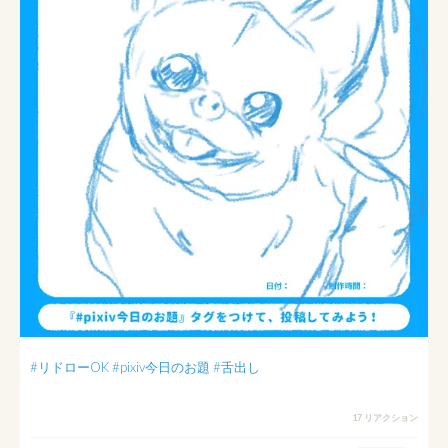
#リドローOK
#pixiv今日のお題
#舌出し
17 リアクション