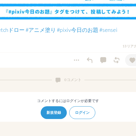
ketchドロー
#アニメ塗り
#pixiv今日のお題
#sensei
13 リ
0 コメント
コメントするにはログインが必要です
新規登録
ログイン