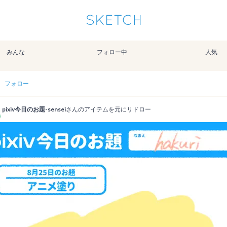
通知を受け取るにはここをクリックします
Sketchは2024年5月28日付で
プライパシーポリシー
を改定しました。
改訂履歴
みんな
フォロー中
人気
pixiv Sketchアプリでさらに快適に！
アプリで開く
アプリをインストール
フォロー
pixiv今日のお題-sensei
さんのアイテムを元にリドロー