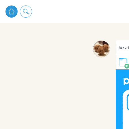
pixiv 
hakuri