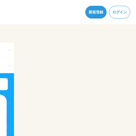
同意
新規登録
ログイン
--
--