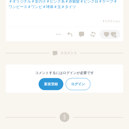
＃オリジナル
＃女の子
＃ピンク系
＃赤紫髪
＃ピンク目
＃ケープ
＃
ワンピース
＃ワンピ
＃球体
＃玉
＃タイツ
8 リアクション
0 コメント
コメントするにはログインが必要です
新規登録
ログイン