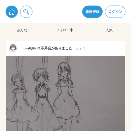
pixiv Sketchは2024年5月28日付で
プライパシーポリシー
を改定しました。
通知を受け取るにはここをクリックします
改訂履歴
新規登録
ログイン
同意
みんな
フォロー中
人気
pixiv Sketchアプリでさらに快適に！
アプリをインストール
moral@8/31不具合がありました
フォロー
--