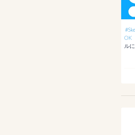
#S
OK
ルに