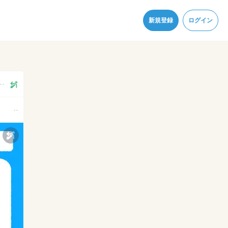
同意
新規登録
ログイン
--
--