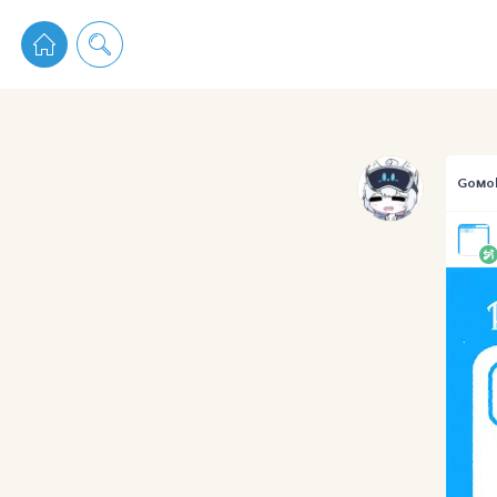
pixiv 
Goмo