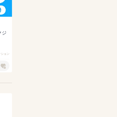
クジ
アクション