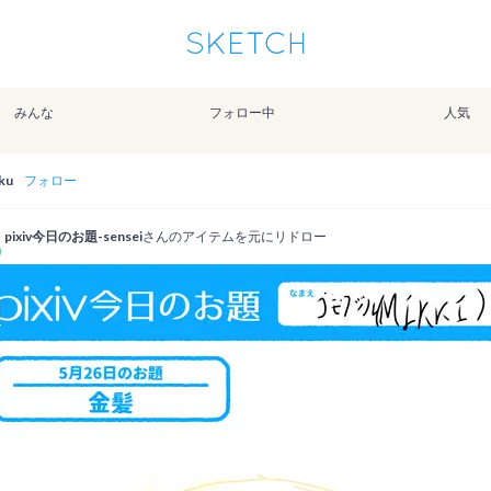
通知を受け取るにはここをクリックします
Sketchは2024年5月28日付で
プライパシーポリシー
を改定しました。
改訂履歴
みんな
フォロー中
人気
pixiv Sketchアプリでさらに快適に！
アプリで開く
アプリをインストール
ku
フォロー
pixiv今日のお題-sensei
さんのアイテムを元にリドロー