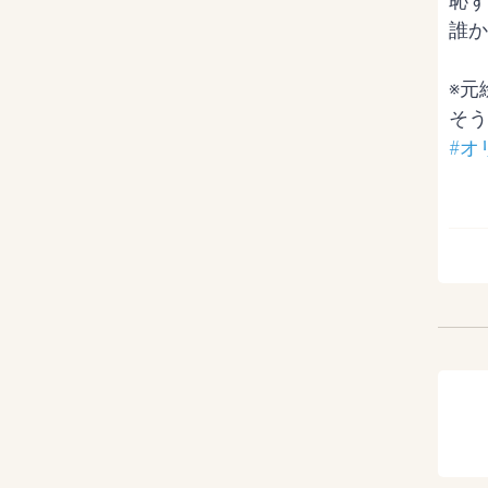
恥ず
誰か
※元
#オ