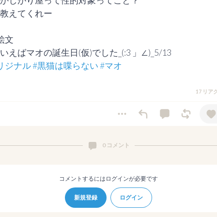
かしがり屋って性的対象ってこと？

教えてくれー

絵文

リジナル
#黒猫は喋らない
#マオ
17 リ
0 コメント
コメントするにはログインが必要です
新規登録
ログイン