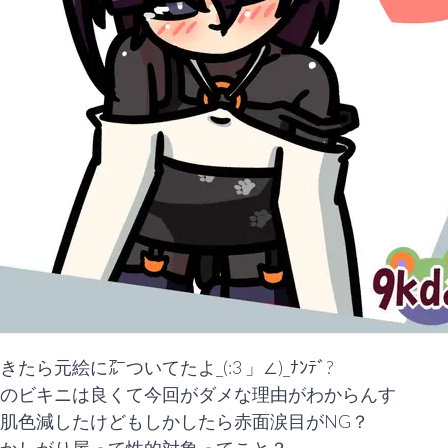
きたら元絵に㌃ついてたよ_(:3 」∠)_ﾅﾝﾃﾞ?

のビキニは良くて今回がダメな理由がわからんす

肌色減したけどもしかしたら赤面涙目がNG？
