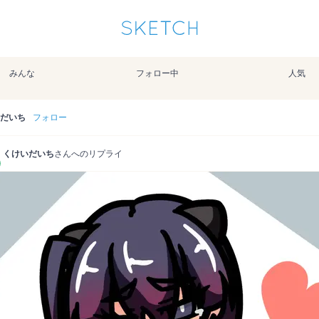
通知を受け取るにはここをクリックします
Sketchは2024年5月28日付で
プライパシーポリシー
を改定しました。
改訂履歴
みんな
フォロー中
人気
pixiv Sketchアプリでさらに快適に！
アプリで開く
アプリをインストール
だいち
フォロー
くけいだいち
さんへのリプライ