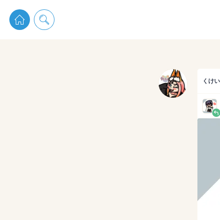
pixiv 
くけい