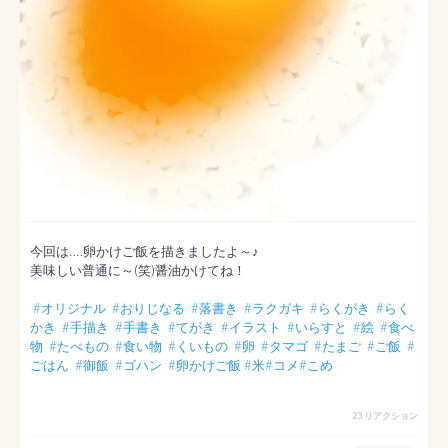
今回は‥‥卵かけご飯を描きましたよ～♪

美味しい普通に～(笑)醤油かけてね！

#オリジナル
#おりじなる
#落書き
#ラクガキ
#らくがき
#らく
かき
#手描き
#手書き
#てがき
#イラスト
#いらすと
#絵
#食べ
物
#たべもの
#食い物
#くいもの
#卵
#タマゴ
#たまご
#ご飯
#
ごはん
#御飯
#ゴハン
#卵かけご飯
#米
#コメ
#こめ
23 リアクション