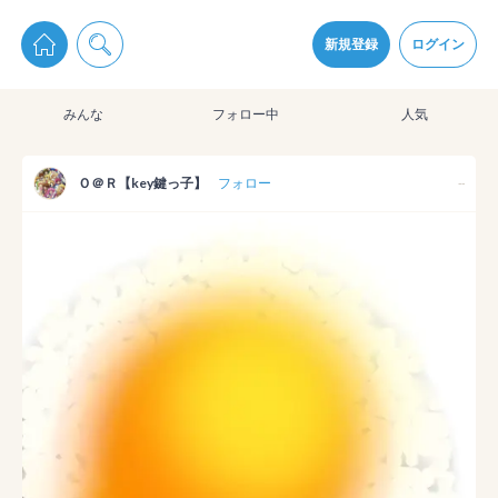
pixiv Sketchは2024年5月28日付で
プライパシーポリシー
を改定しました。
通知を受け取るにはここをクリックします
改訂履歴
新規登録
ログイン
同意
みんな
フォロー中
人気
pixiv Sketchアプリでさらに快適に！
アプリをインストール
Ｏ＠Ｒ【key鍵っ子】
フォロー
--